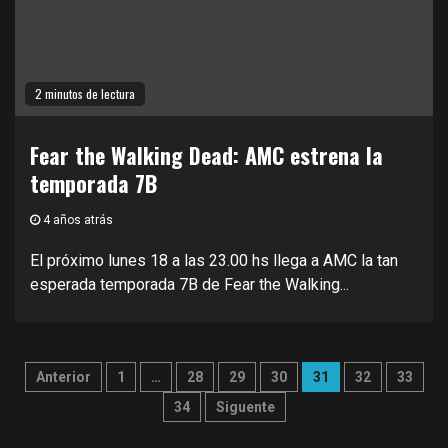
2 minutos de lectura
Fear the Walking Dead: AMC estrena la
temporada 7B
4 años atrás
El próximo lunes 18 a las 23.00 hs llega a AMC la tan
esperada temporada 7B de Fear the Walking...
Paginación
Anterior
1
…
28
29
30
31
32
33
de
34
Siguente
entradas