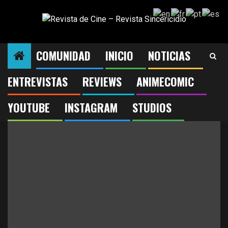
Saltar
al
contenido
COMUNIDAD
INICIO
NOTICIAS
serie
ENTREVISTAS
REVIEWS
ANIMECOMIC
YOUTUBE
INSTAGRAM
STUDIOS