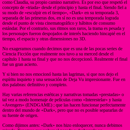
como Claudia, su propio camino narrativo. Es por eso que respetó el
concepto de «triada» desde el principio y hasta el final. Siendo fiel a
su modo de «esculpir en el tiempo», «Dark» en su temporada 3,
separada de las primeras dos, en sí no es una temporada lograda
desde el punto de vista cinematográfico y hábitos de consumo
estándar. Por el contrario, sus ritmos son raros, la trama es pesada y
los personajes fueron despojados de interés haciendo hincapié en el
tiempo, el espacio y otras dimensiones no 3D.
No exageramos cuando decimos que es una de las pocas series de
Ciencia Ficción que realmente nos tuvo a su merced desde el
capítulo 1 hasta su final y que no nos decepcionó. Realmente el final
fue un gran acierto.
Y si bien no nos emocionó hasta las lagrimas, si que nos dejo el
espíritu inquieto y una sensación de Deja Vu impresionante. Fue en
dos palabras: definitivo y completo.
Hay varias referencias estéticas y narrativas tomadas «prestadas» o
tal vez a modo homenaje de películas como «Interestelar» y hasta
«Avengers» (ENDGAME) ; que las hacen funcionar perfectamente
dentro del mundo de «Dark», pero que no es posible separarlas de
su fuente de origen.
Como dijimos antes: «Dark» nos hizo enloquecer, nunca debimos