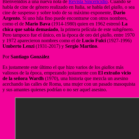
Bienvenidos a una nueva nota de
Revista Sincericidio
. Cuando se
habla de cine de género realizado en Italia, se habla del
giallo
, o sea
cine de suspenso y sobre todo de su máximo exponente,
Dario
Argento
. Si uno hila fino puede encontrarse con otros nombres,
como el de
Mario Bava
(1914-1980) quien en 1962 estrenó
La
chica que sabia demasiado
, la primera película de este subgénero.
Pero tampoco fue el único, en la época de oro del
giallo
, entre 1970
y 1972 aparecieron nombres como el de
Lucio Fulci
(1927-1996)
Umberto Lenzi
(1931-2017) y
Sergio Martino
.
Por
Santiago González
Es justamente este último el que hizo varios de los
giallos
más
valiosos de la época, empezando justamente con
El extraño vicio
de la señora Wardh
(1970), una historia que mezcla un asesino
acechando las calles de Roma, una mujer con un pasado masoquista
y sus amantes quienes podrían o no ser aquel asesino.