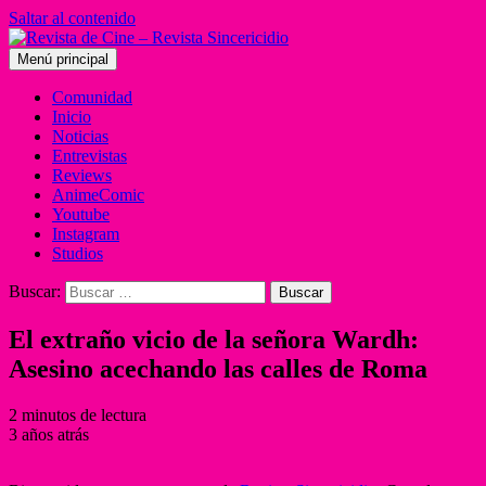
Saltar al contenido
Menú principal
Comunidad
Inicio
Noticias
Entrevistas
Reviews
AnimeComic
Youtube
Instagram
Studios
Buscar:
El extraño vicio de la señora Wardh:
Asesino acechando las calles de Roma
2 minutos de lectura
3 años atrás