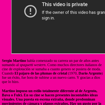
Sergio Martino
había comenzado su carrera un par de años antes
sumando al
spaguetti western
. Como muchos directores italianos de
cine de explotación se sumaba a cuanto genero se pusiera de moda.
Cuando
El pájaro de las plumas de cristal
(1970,
Dario Argento
)
fue un éxito, fue hora de subirse a un nuevo carro. Y gracias a dios
que lo hizo.
Martino impuso un estilo totalmente diferente al de Argento,
Bava o Fulci. En su cine se hacen presentes incontables ideas
visuales. Una puesta en escena extraña, donde predominan
movimientos de cámara y planos extraños. Hay un gusto por la