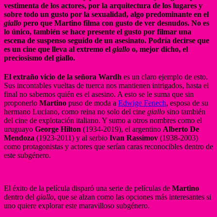
vestimenta de los actores, por la arquitectura de los lugares y
sobre todo un gusto por la sexualidad, algo predominante en el
giallo
pero que Martino filma con gusto de ver desnudos. No es
lo único, también se hace presente el gusto por filmar una
escena de suspenso seguido de un asesinato. Podría decirse que
es un cine que lleva al extremo el
giallo
o, mejor dicho, el
preciosismo del giallo.
El extraño vicio de la señora Wardh
es un claro ejemplo de esto.
Sus incontables vueltas de tuerca nos mantienen intrigados, hasta el
final no sabemos quién es el asesino. A esto se le suma que sin
proponerlo
Martino
puso de moda a
Edwige Fenech
, esposa de su
hermano Luciano, como reina no solo del cine
giallo
sino también
del cine de explotación italiano. Y sumo a otros nombres como el
uruguayo
George Hilton
(1934-2019), el argentino
Alberto De
Mendoza
(1923-2011) y al serbio
Ivan Rassimov
(1938-2003)
como protagonistas y actores que serían caras reconocibles dentro de
este subgénero.
El éxito de la película disparó una serie de películas de
Martino
dentro del
giallo
, que se alzan como las opciones más interesantes si
uno quiere explorar este maravilloso subgénero.