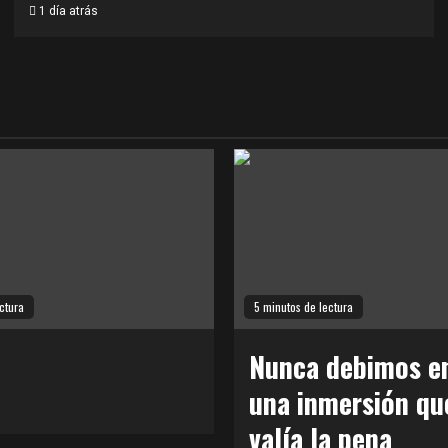
1 día atrás
ctura
5 minutos de lectura
Nunca debimos en
una inmersión qu
valía la pena