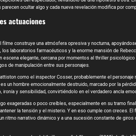
os parecen ocultar algo y cada nueva revelación modifica por com
des actuaciones
l filme construye una atmósfera opresiva y nocturna, apoyándose
, los laboratorios farmacéuticos y la enorme mansión de Rebecc
en escena elegante, cercana por momentos al thriller psicológico
uegos de manipulación entre sus personajes.
attiston como el inspector Cosser, probablemente el personaje m
osser es un hombre emocionalmente destruido, marcado por la pér
, ironía y sensibilidad, convirtiéndolo en el verdadero ancla emoc
algo exageradas o poco creíbles, especialmente en su tramo final
ntener la tensión y el misterio. Y en eso cumple con creces. El 
un ritmo narrativo dinámico y a una sucesión constante de giros d