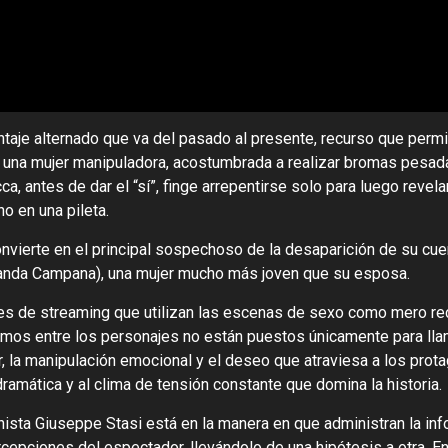
ntaje alternado que va del pasado al presente, recurso que perm
 una mujer manipuladora, acostumbrada a realizar bromas pesada
, antes de dar el “sí”, finge arrepentirse solo para luego revela
no en una pileta.
nvierte en el principal sospechoso de la desaparición de su c
manda Campana), una mujer mucho más joven que su esposa.
es de streaming que utilizan las escenas de sexo como mero re
timos entre los personajes no están puestos únicamente para lla
, la manipulación emocional y el deseo que atraviesa a los prota
ramática y al clima de tensión constante que domina la historia.
onista Giuseppe Stasi está en la manera en que administran la inf
cepciones del espectador, llevándolo de una hipótesis a otra. E