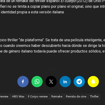
ta de un remake del thriller español
El cuerpo
(2012) de Oriol P
eri no se limita a copiar plano por plano el original, sino que i
identidad propia a esta versión italiana.
co thriller “de plataforma”. Se trata de una película inteligente
o cuando creemos haber descubierto hacia dónde se dirige la his
 de género italiano todavía puede ofrecer productos sólidos, e
Compartir
 review
HBO Max
Il Corpo review
Remake
Revista de cine
Thriller