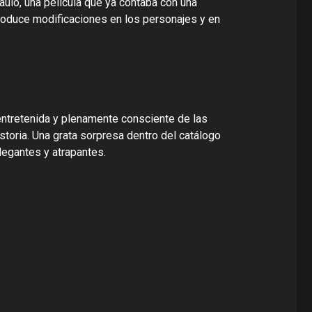
aulo, una película que ya contaba con una
ntroduce modificaciones en los personajes y en
, entretenida y plenamente consciente de las
toria. Una grata sorpresa dentro del catálogo
legantes y atrapantes.