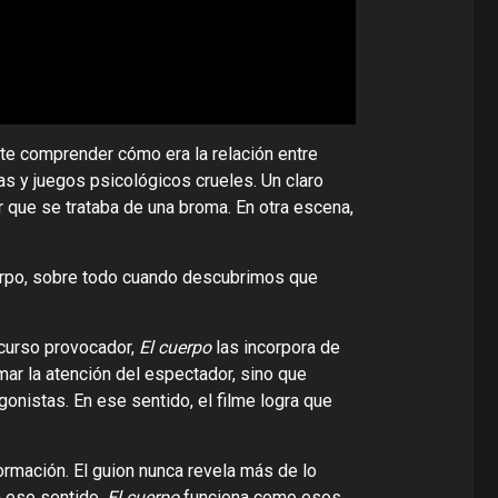
ite comprender cómo era la relación entre
s y juegos psicológicos crueles. Un claro
r que se trataba de una broma. En otra escena,
uerpo, sobre todo cuando descubrimos que
curso provocador,
El cuerpo
las incorpora de
mar la atención del espectador, sino que
gonistas. En ese sentido, el filme logra que
ormación. El guion nunca revela más de lo
n ese sentido,
El cuerpo
funciona como esos