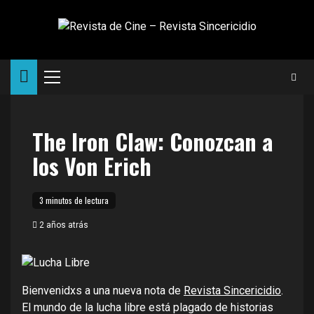
Saltar
al
contenido
Menú
principal
The Iron Claw: Conozcan a
los Von Erich
3 minutos de lectura
2 años atrás
Bienvenidxs a una nueva nota de
Revista Sincericidio
.
El mundo de la lucha libre está plagado de historias