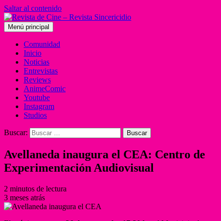
Saltar al contenido
Menú principal
Comunidad
Inicio
Noticias
Entrevistas
Reviews
AnimeComic
Youtube
Instagram
Studios
Buscar:
Avellaneda inaugura el CEA: Centro de
Experimentación Audiovisual
2 minutos de lectura
3 meses atrás