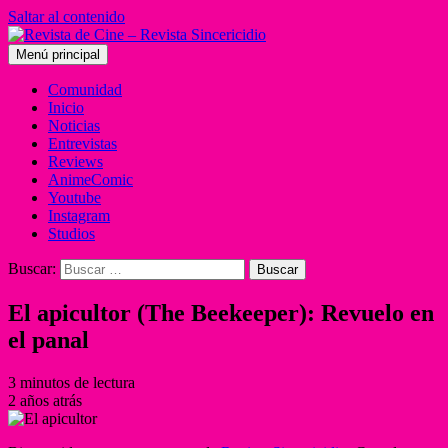
Saltar al contenido
Menú principal
Comunidad
Inicio
Noticias
Entrevistas
Reviews
AnimeComic
Youtube
Instagram
Studios
Buscar:
El apicultor (The Beekeeper): Revuelo en
el panal
3 minutos de lectura
2 años atrás