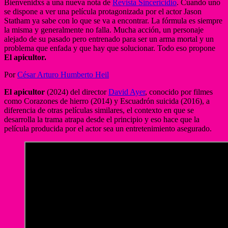
Bienvenidxs a una nueva nota de
Revista Sincericidio
. Cuando uno
se dispone a ver una película protagonizada por el actor Jason
Statham ya sabe con lo que se va a encontrar. La fórmula es siempre
la misma y generalmente no falla. Mucha acción, un personaje
alejado de su pasado pero entrenado para ser un arma mortal y un
problema que enfada y que hay que solucionar. Todo eso propone
El apicultor.
Por
César Arturo Humberto Heil
El apicultor
(2024) del director
David Ayer
, conocido por filmes
como Corazones de hierro (2014) y Escuadrón suicida (2016), a
diferencia de otras películas similares, el contexto en que se
desarrolla la trama atrapa desde el principio y eso hace que la
película producida por el actor sea un entretenimiento asegurado.