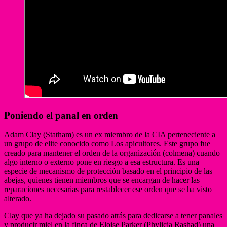
Poniendo el panal en orden
Adam Clay (Statham) es un ex miembro de la CIA perteneciente a
un grupo de elite conocido como Los apicultores. Este grupo fue
creado para mantener el orden de la organización (colmena) cuando
algo interno o externo pone en riesgo a esa estructura. Es una
especie de mecanismo de protección basado en el principio de las
abejas, quienes tienen miembros que se encargan de hacer las
reparaciones necesarias para restablecer ese orden que se ha visto
alterado.
Clay que ya ha dejado su pasado atrás para dedicarse a tener panales
y producir miel en la finca de Eloise Parker (Phylicia Rashad) una