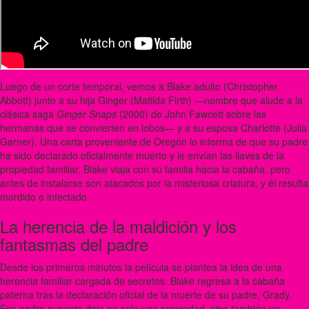
Luego de un corte temporal, vemos a Blake adulto (Christopher
Abbott) junto a su hija Ginger (Matilda Firth) —nombre que alude a la
clásica saga
Ginger Snaps
(2000) de John Fawcett sobre las
hermanas que se convierten en lobos— y a su esposa Charlotte (Julia
Garner). Una carta proveniente de Oregón lo informa de que su padre
ha sido declarado oficialmente muerto y le envían las llaves de la
propiedad familiar. Blake viaja con su familia hacia la cabaña, pero
antes de instalarse son atacados por la misteriosa criatura, y él resulta
mordido e infectado.
La herencia de la maldición y los
fantasmas del padre
Desde los primeros minutos la película se plantea la idea de una
herencia familiar cargada de secretos. Blake regresa a la cabaña
paterna tras la declaración oficial de la muerte de su padre, Grady.
Ese padre ausente deja no solo una propiedad, sino también un