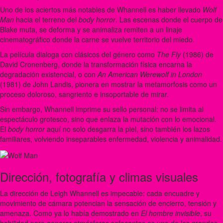
Uno de los aciertos más notables de Whannell es haber llevado
Wolf
Man
hacia el terreno del
body horror
. Las escenas donde el cuerpo de
Blake muta, se deforma y se animaliza remiten a un linaje
cinematográfico donde la carne se vuelve territorio del miedo.
La película dialoga con clásicos del género como
The Fly
(1986) de
David Cronenberg, donde la transformación física encarna la
degradación existencial, o con
An American Werewolf in London
(1981) de John Landis, pionera en mostrar la metamorfosis como un
proceso doloroso, sangriento e insoportable de mirar.
Sin embargo, Whannell imprime su sello personal: no se limita al
espectáculo grotesco, sino que enlaza la mutación con lo emocional.
El
body horror
aquí no solo desgarra la piel, sino también los lazos
familiares, volviendo inseparables enfermedad, violencia y animalidad.
Dirección, fotografía y climas visuales
La dirección de Leigh Whannell es impecable: cada encuadre y
movimiento de cámara potencian la sensación de encierro, tensión y
amenaza. Como ya lo había demostrado en
El hombre invisible
, su
habilidad para generar atmósferas sofocantes es uno de los grandes