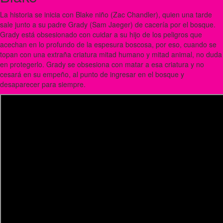
La historia se inicia con Blake niño (Zac Chandler), quien una tarde
sale junto a su padre Grady (Sam Jaeger) de cacería por el bosque.
Grady está obsesionado con cuidar a su hijo de los peligros que
acechan en lo profundo de la espesura boscosa, por eso, cuando se
topan con una extraña criatura mitad humano y mitad animal, no duda
en protegerlo. Grady se obsesiona con matar a esa criatura y no
cesará en su empeño, al punto de ingresar en el bosque y
desaparecer para siempre.