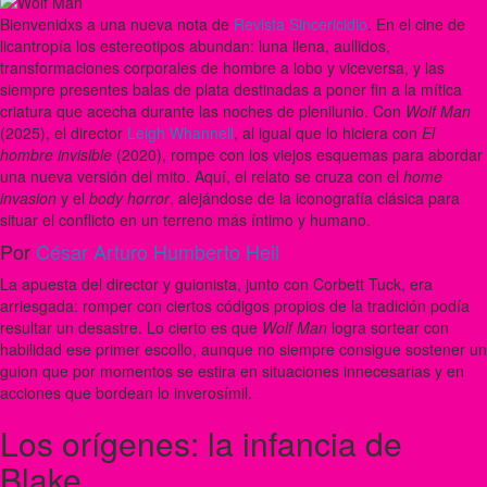
Bienvenidxs a una nueva nota de
Revista Sincericidio
. En el cine de
licantropía los estereotipos abundan: luna llena, aullidos,
transformaciones corporales de hombre a lobo y viceversa, y las
siempre presentes balas de plata destinadas a poner fin a la mítica
criatura que acecha durante las noches de plenilunio. Con
Wolf Man
(2025), el director
Leigh Whannell
, al igual que lo hiciera con
El
hombre invisible
(2020), rompe con los viejos esquemas para abordar
una nueva versión del mito. Aquí, el relato se cruza con el
home
invasion
y el
body horror
, alejándose de la iconografía clásica para
situar el conflicto en un terreno más íntimo y humano.
Por
César Arturo Humberto Heil
La apuesta del director y guionista, junto con Corbett Tuck, era
arriesgada: romper con ciertos códigos propios de la tradición podía
resultar un desastre. Lo cierto es que
Wolf Man
logra sortear con
habilidad ese primer escollo, aunque no siempre consigue sostener un
guion que por momentos se estira en situaciones innecesarias y en
acciones que bordean lo inverosímil.
Los orígenes: la infancia de
Blake