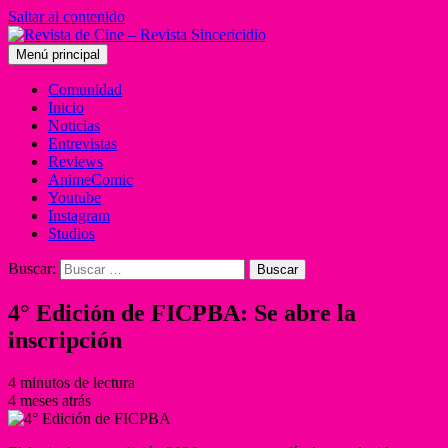
Saltar al contenido
Menú principal
Comunidad
Inicio
Noticias
Entrevistas
Reviews
AnimeComic
Youtube
Instagram
Studios
Buscar:
4° Edición de FICPBA: Se abre la
inscripción
4 minutos de lectura
4 meses atrás