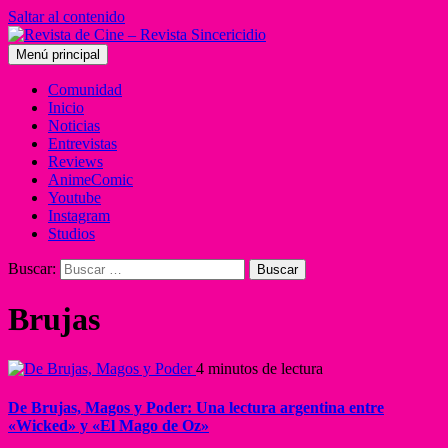
Saltar al contenido
Menú principal
Comunidad
Inicio
Noticias
Entrevistas
Reviews
AnimeComic
Youtube
Instagram
Studios
Buscar:
Brujas
4 minutos de lectura
De Brujas, Magos y Poder: Una lectura argentina entre
«Wicked» y «El Mago de Oz»