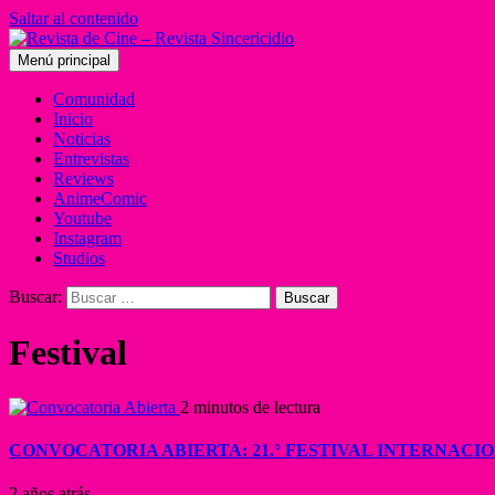
Saltar al contenido
Menú principal
Comunidad
Inicio
Noticias
Entrevistas
Reviews
AnimeComic
Youtube
Instagram
Studios
Buscar:
Festival
2 minutos de lectura
CONVOCATORIA ABIERTA: 21.° FESTIVAL INTERNACI
2 años atrás