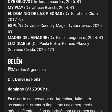
CYBERLOV3
(Dir. Inés Labarrère, 2025, 8’)
MY WAY
(Dir. Jésica Bianchi, 2024, 4’)
EL DOMINIO DE LAS PIEDRAS
(Dir. Estefanía Clotti,
2017, 6’)
ESPLÍN
(Dir. Julita Conde y Magalí Tysberowicz, 2025,
5’)
MADRE DEL VINAGRE
(Dir. Fiona Longobardi, 2024, 4’)
LUZ DIABLA
(Dir. Paula Boffo, Patricio Plaza y
Gervasio Canda, 2025, 12’)
BELÉN
Dir. Dolores Fonzi
domingo 8/3
20:30 hs.
En el norte conservador de Argentina, Julieta es
acusada de un aborto ilegal tras una emergencia
médica. Frente a años de prisión por un crimen que no