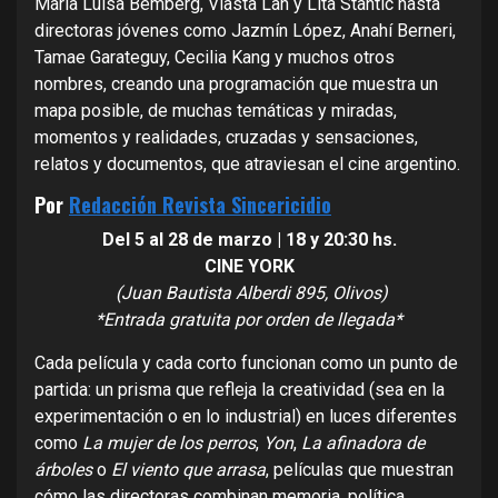
María Luisa Bemberg, Vlasta Lah y Lita Stantic hasta
directoras jóvenes como Jazmín López, Anahí Berneri,
Tamae Garateguy, Cecilia Kang y muchos otros
nombres, creando una programación que muestra un
mapa posible, de muchas temáticas y miradas,
momentos y realidades, cruzadas y sensaciones,
relatos y documentos, que atraviesan el cine argentino.
Por
Redacción Revista Sincericidio
Del 5 al 28 de marzo | 18 y 20:30 hs.
CINE YORK
(Juan Bautista Alberdi 895, Olivos)
*Entrada gratuita por orden de llegada*
Cada película y cada corto funcionan como un punto de
partida: un prisma que refleja la creatividad (sea en la
experimentación o en lo industrial) en luces diferentes
como
La mujer de los perros
,
Yon
,
La afinadora de
árboles
o
El viento que arrasa
, películas que muestran
cómo las directoras combinan memoria, política,