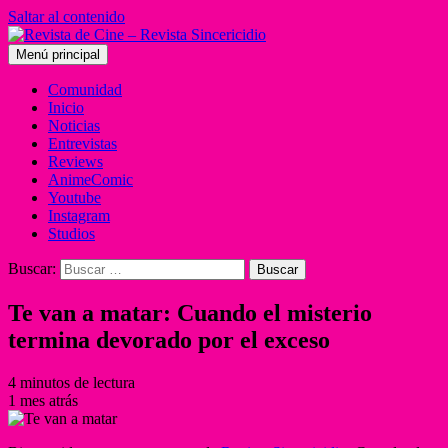
Saltar al contenido
Menú principal
Comunidad
Inicio
Noticias
Entrevistas
Reviews
AnimeComic
Youtube
Instagram
Studios
Buscar:
Te van a matar: Cuando el misterio
termina devorado por el exceso
4 minutos de lectura
1 mes atrás