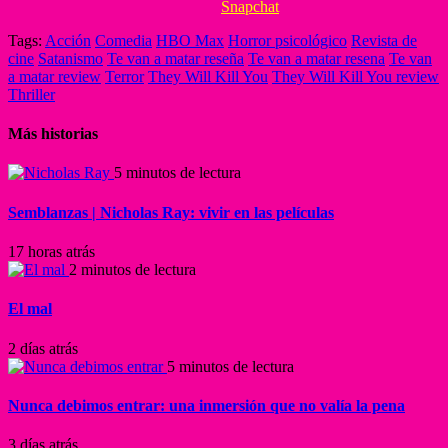
Snapchat
Tags:
Acción
Comedia
HBO Max
Horror psicológico
Revista de
cine
Satanismo
Te van a matar reseña
Te van a matar resena
Te van
a matar review
Terror
They Will Kill You
They Will Kill You review
Thriller
Más historias
5 minutos de lectura
Semblanzas | Nicholas Ray: vivir en las películas
17 horas atrás
2 minutos de lectura
El mal
2 días atrás
5 minutos de lectura
Nunca debimos entrar: una inmersión que no valía la pena
3 días atrás