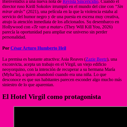
Bienvenidxs a una nueva nota de
Revista Sincericidio
. Cuando el
director ruso Kirill Sokolov irrumpió en el mundo del cine con
“Sin
mirar atrás”
(2021), una película en la que la violencia estaba al
servicio del humor negro y de una puesta en escena muy creativa,
atrajo la atención inmediata de los aficionados. Su desembarco en
Hollywood con
«Te van a matar»
(They Will Kill You, 2026)
parecía la oportunidad para ampliar ese universo sin perder
personalidad.
Por
César Arturo Humberto Heil
La premisa es bastante atractiva: Asia Reaves (
Zazie Beetz
), una
exconvicta, acepta un trabajo en el Virgil, un viejo edificio
neoyorquino, con la intención de recuperar a su hermana María
(Myha’la), a quien abandonó cuando era una niña. Lo que
desconoce es que sus habitantes parecen esconder algo mucho más
siniestro de lo que aparentan.
El Hotel Virgil como protagonista