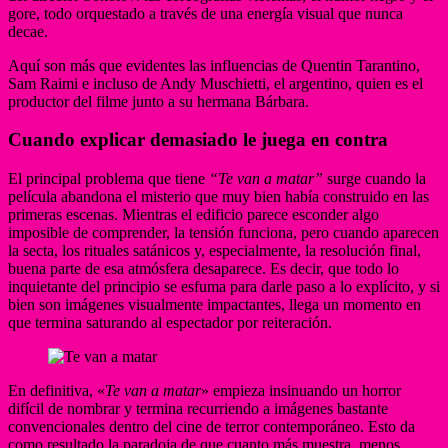
gore, todo orquestado a través de una energía visual que nunca
decae.
Aquí son más que evidentes las influencias de Quentin Tarantino,
Sam Raimi e incluso de Andy Muschietti, el argentino, quien es el
productor del filme junto a su hermana Bárbara.
Cuando explicar demasiado le juega en contra
El principal problema que tiene
“Te van a matar”
surge cuando la
película abandona el misterio que muy bien había construido en las
primeras escenas. Mientras el edificio parece esconder algo
imposible de comprender, la tensión funciona, pero cuando aparecen
la secta, los rituales satánicos y, especialmente, la resolución final,
buena parte de esa atmósfera desaparece. Es decir, que todo lo
inquietante del principio se esfuma para darle paso a lo explícito, y si
bien son imágenes visualmente impactantes, llega un momento en
que termina saturando al espectador por reiteración.
En definitiva, «
Te van a matar
» empieza insinuando un horror
difícil de nombrar y termina recurriendo a imágenes bastante
convencionales dentro del cine de terror contemporáneo. Esto da
como resultado la paradoja de que cuanto más muestra, menos