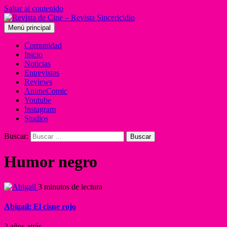
Saltar al contenido
Menú principal
Comunidad
Inicio
Noticias
Entrevistas
Reviews
AnimeComic
Youtube
Instagram
Studios
Buscar:
Humor negro
3 minutos de lectura
Abigail: El cisne rojo
2 años atrás