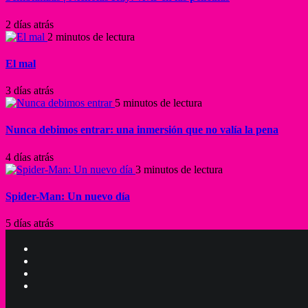
2 días atrás
2 minutos de lectura
El mal
3 días atrás
5 minutos de lectura
Nunca debimos entrar: una inmersión que no valía la pena
4 días atrás
3 minutos de lectura
Spider-Man: Un nuevo día
5 días atrás