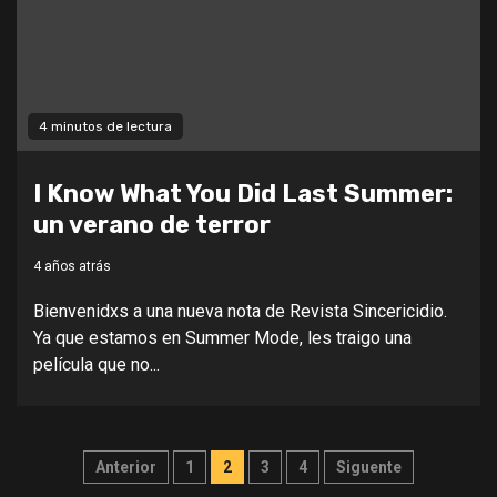
4 minutos de lectura
I Know What You Did Last Summer:
un verano de terror
4 años atrás
Bienvenidxs a una nueva nota de Revista Sincericidio.
Ya que estamos en Summer Mode, les traigo una
película que no...
Paginación
Anterior
1
2
3
4
Siguente