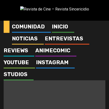
Saltar
al
contenido
COMUNIDAD
INICIO
Crítica
NOTICIAS
ENTREVISTAS
REVIEWS
ANIMECOMIC
YOUTUBE
INSTAGRAM
STUDIOS